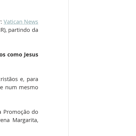
: 
Vatican News
), partindo da 
os como Jesus 
stãos e, para 
o e num mesmo 
a Promoção do 
na Margarita, 