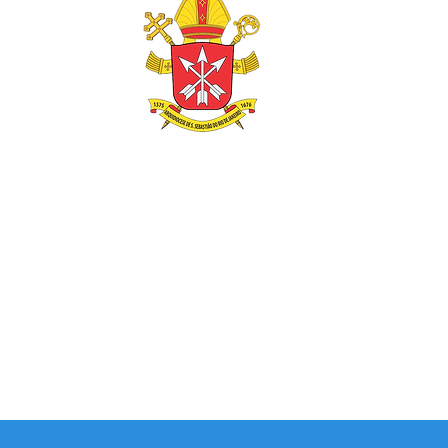
 MISSAS
Capela
a sexta do mês - 18h
ábado - 18h30
omingo - 10h