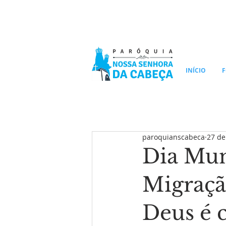
INÍCIO
F
paroquianscabeca
27 de
Dia Mun
Migraçã
Deus é 