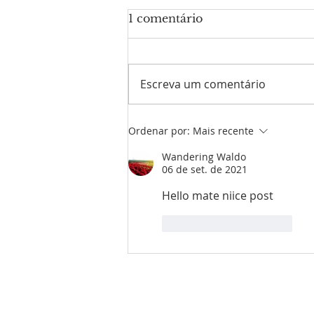
1 comentário
Escreva um comentário
Homilia Pe Eufrázio-13º
Ordenar por:
Mais recente
Domingo Tempo Comum
- Ano C
Wandering Waldo
06 de set. de 2021
Hello mate niice post
Curtir
Responder