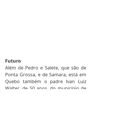
Futuro
Além de Pedro e Salete, que são de 
Ponta Grossa, e de Samara, está em 
Quebo também o padre Ivan Luiz 
Walter, de 50 anos, do município de 
Planalto. A comunidade, portanto, 
tem quatro pessoas. Isso por causa 
da capacidade da casa em que estão 
alojados. Com a construção de mais 
duas casas no terreno dos 