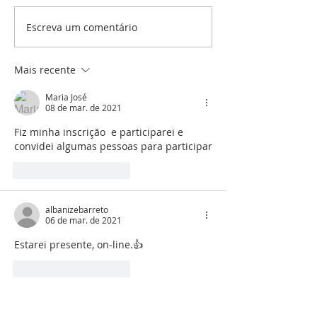
Escreva um comentário
Pe. Eufrázio - 2º
Homilia Pe. Eu
Domingo do Tempo
Solenidade Ep
Comum - Ano C
Senhor - Ano 
Mais recente
Maria José
08 de mar. de 2021
Fiz minha inscrição  e participarei e 
convidei algumas pessoas para participar
Curtir
Responder
albanizebarreto
06 de mar. de 2021
Estarei presente, on-line.👍
Curtir
Responder