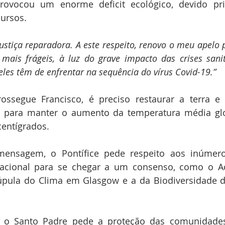
rovocou um enorme deficit ecológico, devido pri
ursos.
stiça reparadora. A este respeito, renovo o meu apelo p
mais frágeis, à luz do grave impacto das crises sanitá
es têm de enfrentar na sequência do vírus Covid-19.”
ssegue Francisco, é preciso restaurar a terra e r
co para manter o aumento da temperatura média glo
centígrados.
ensagem, o Pontífice pede respeito aos inúmero
acional para se chegar a um consenso, como o Ac
úpula do Clima em Glasgow e a da Biodiversidade d
 o Santo Padre pede a proteção das comunidades