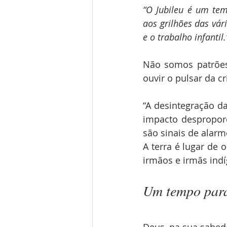
“O Jubileu é um tem
aos grilhões das vá
e o trabalho infantil.
Não somos patrões,
ouvir o pulsar da cr
“A desintegração da
impacto desproporc
são sinais de alar
A terra é lugar de
irmãos e irmãs ind
Um tempo para
Deus, na sua sabedo