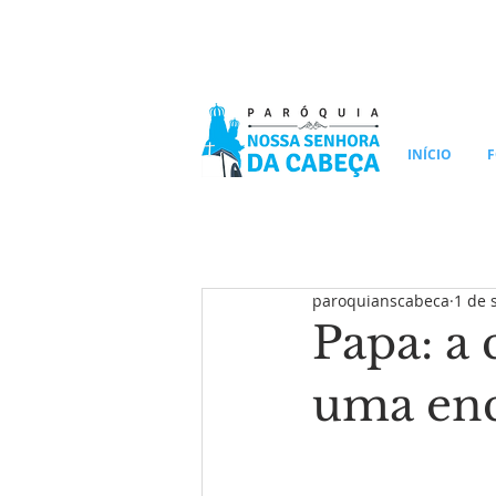
INÍCIO
F
paroquianscabeca
1 de 
Papa: a
uma enc