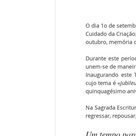
O dia 1o de setembr
Cuidado da Criação;
outubro, memória d
Durante este perío
unem-se de maneira
Inaugurando este 
cujo tema é «
Jubile
quinquagésimo aniv
Na Sagrada Escritur
regressar, repousar,
Um tempo para