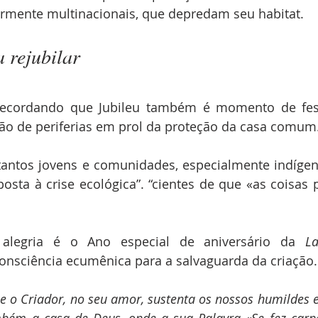
armente multinacionais, que depredam seu habitat.
 rejubilar
 recordando que Jubileu também é momento de festa
ção de periferias em prol da proteção da casa comum
tantos jovens e comunidades, especialmente indígena
posta à crise ecológica”. “cientes de que «as coisas
alegria é o Ano especial de aniversário da 
La
consciência ecumênica para a salvaguarda da criação.
 o Criador, no seu amor, sustenta os nossos humildes e
mbém a casa de Deus, onde a sua Palavra «Se fez carne 