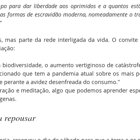
po para dar liberdade aos oprimidos e a quantos estã
rias formas de escravidão moderna, nomeadamente o tráf
”
 mas parte da rede interligada da vida. O convite 
iação:
 biodiversidade, o aumento vertiginoso de catástrofes
ionado que tem a pandemia atual sobre os mais pob
me perante a avidez desenfreada do consumo.”
 oração e meditação, algo que podemos aprender esp
ígenas.
 repousar
ria, reservou o dia de sábado para que a terra e os s