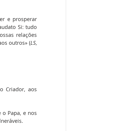
er e prosperar 
dato Si: tudo 
ossas relações 
aos outros» (
LS
, 
 Criador, aos 
 o Papa, e nos 
neráveis.