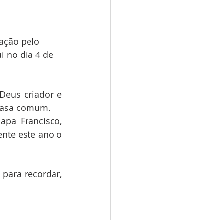
ração pelo 
i no dia 4 de 
eus criador e 
 casa comum.
pa Francisco, 
nte este ano o 
para recordar, 