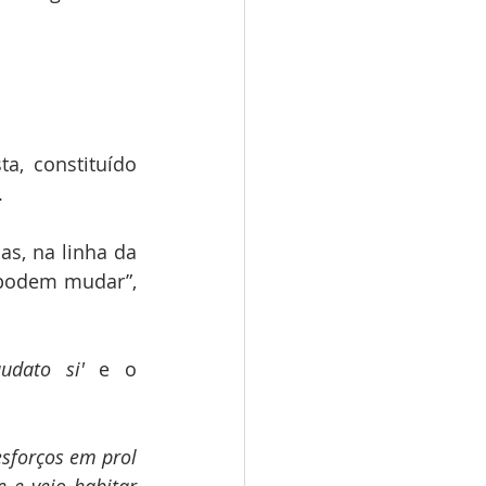
, constituído 
.
s, na linha da 
 podem mudar”, 
udato si'
 e o 
sforços em prol 
e veio habitar 