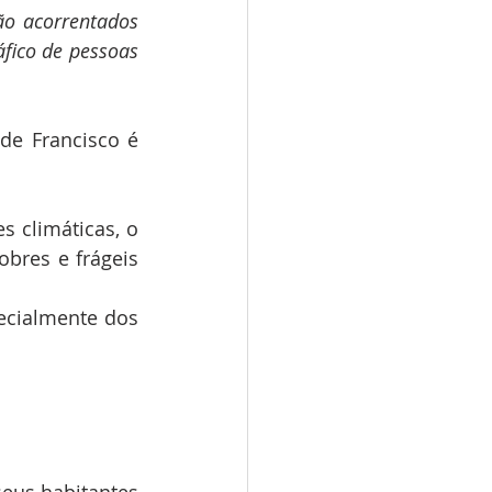
o acorrentados 
ico de pessoas 
de Francisco é 
 climáticas, o 
res e frágeis 
ecialmente dos 
eus habitantes 