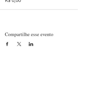
R$ 0,00
Compartilhe esse evento
LOCALIZAÇÃO
Matriz
(21) 97237-2453
Rua Belisário Pena, 420 - Penha
Rio de Janeiro/RJ - CEP
21020-010
Capela
Rua Patagônia, 45 - Penha