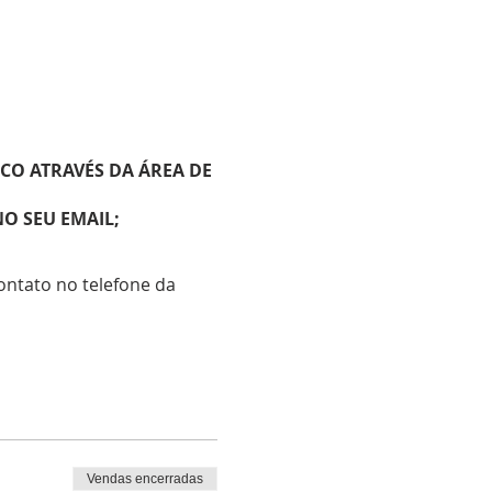
O ATRAVÉS DA ÁREA DE
O SEU EMAIL;
ontato no telefone da
 nas missas, portanto,
etária, sua participação
Vendas encerradas