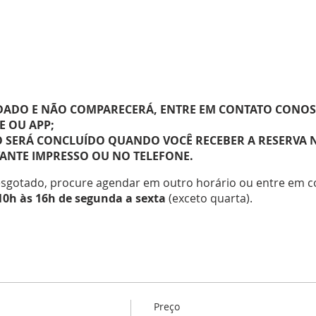
ADO E NÃO COMPARECERÁ, ENTRE EM CONTATO CONOSC
E OU APP;
SERÁ CONCLUÍDO QUANDO VOCÊ RECEBER A RESERVA N
NTE IMPRESSO OU NO TELEFONE.
esgotado, procure agendar em outro horário ou entre em c
10h às 16h de segunda a sexta
(exceto quarta).
ste meio também segue as orientações para a participação
 com idades superiores a 5 anos e inferiores a 60 anos.
registrado através do site, caso esteja fora desta faixa 
Preço