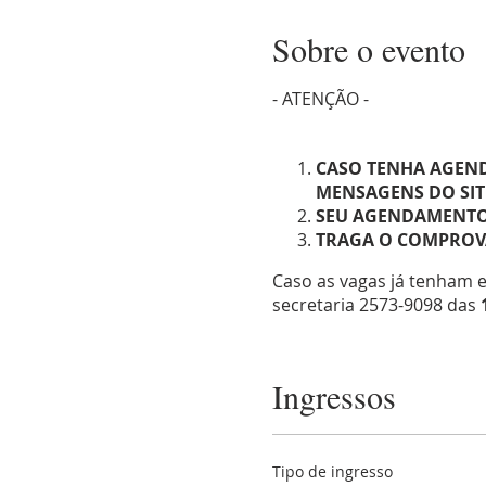
Sobre o evento
- ATENÇÃO -
CASO TENHA AGEND
MENSAGENS DO SIT
SEU AGENDAMENTO 
TRAGA O COMPROVA
Caso as vagas já tenham 
secretaria 2573-9098 das
O agendamento através de
serão permitidas pessoas
Ingressos
Mesmo que você tenha se 
não será aceita.
Tipo de ingresso