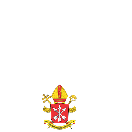
 MISSAS
Capela
a sexta do mês - 18h
ábado - 18h30
omingo - 10h