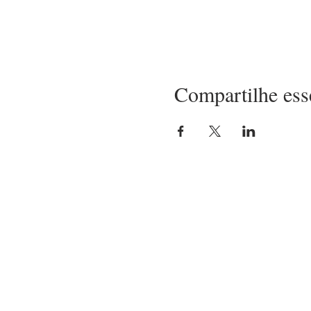
Compartilhe ess
LOCALIZAÇÃO
Matriz
Ate
(21) 97237-2453
Rua Belisário Pena, 420 - Penha
Rio de Janeiro/RJ - CEP 21020-010
Capela