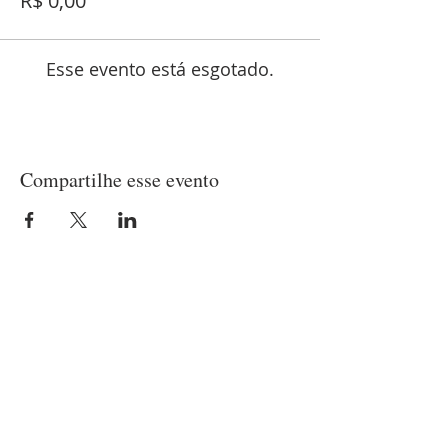
R$ 0,00
Esse evento está esgotado.
Compartilhe esse evento
LOCALIZAÇÃO
Matriz
(21) 97237-2453
Rua Belisário Pena, 420 - Penha
Rio de Janeiro/RJ - CEP
21020-010