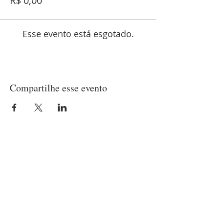
R$ 0,00
Esse evento está esgotado.
Compartilhe esse evento
LOCALIZAÇÃO
Matriz
(21) 97237-2453
Rua Belisário Pena, 420 - Penha
Rio de Janeiro/RJ - CEP
21020-010