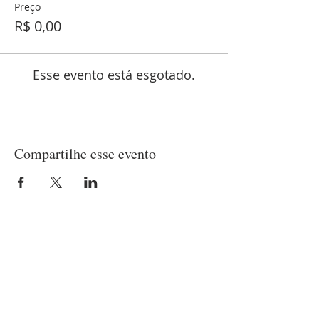
Preço
R$ 0,00
Esse evento está esgotado.
Compartilhe esse evento
LOCALIZAÇÃO
Matriz
(21) 97237-2453
Rua Belisário Pena, 420 - Penha