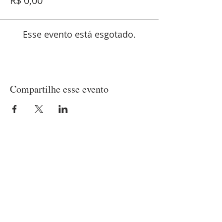
R$ 0,00
Esse evento está esgotado.
Compartilhe esse evento
LOCALIZAÇÃO
Matriz
(21) 97237-2453
Rua Belisário Pena, 420 - Penha
Rio de Janeiro/RJ - CEP
21020-010