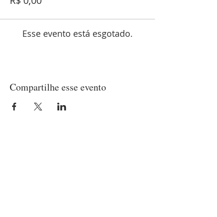
R$ 0,00
Esse evento está esgotado.
Compartilhe esse evento
LOCALIZAÇÃO
Matriz
(21) 97237-2453
Rua Belisário Pena, 420 - Penha
Rio de Janeiro/RJ - CEP
21020-010