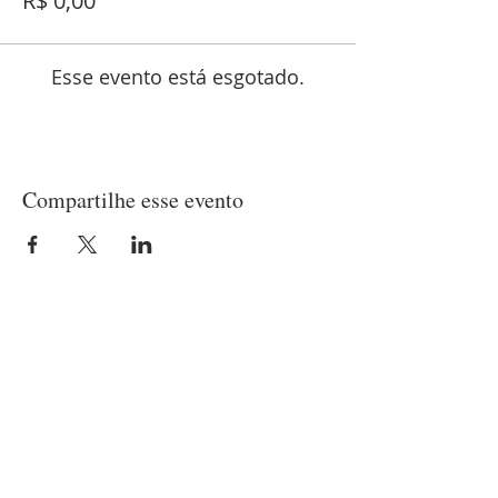
R$ 0,00
Esse evento está esgotado.
Compartilhe esse evento
LOCALIZAÇÃO
Matriz
(21) 97237-2453
Rua Belisário Pena, 420 - Penha
Rio de Janeiro/RJ - CEP
21020-010