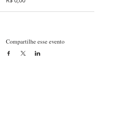
R$ 0,00
Compartilhe esse evento
LOCALIZAÇÃO
Matriz
(21) 97237-2453
Rua Belisário Pena, 420 - Penha
Rio de Janeiro/RJ - CEP
21020-010
Capela
Rua Patagônia, 45 - Penha