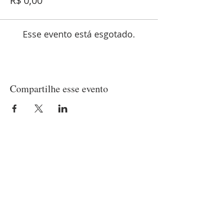
R$ 0,00
Esse evento está esgotado.
Compartilhe esse evento
LOCALIZAÇÃO
Matriz
(21) 97237-2453
Rua Belisário Pena, 420 - Penha
Rio de Janeiro/RJ - CEP
21020-010