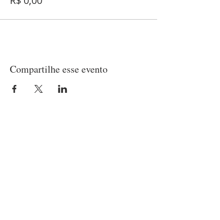
R$ 0,00
Compartilhe esse evento
LOCALIZAÇÃO
Matriz
(21) 97237-2453
Rua Belisário Pena, 420 - Penha
Rio de Janeiro/RJ - CEP
21020-010
Capela
Rua Patagônia, 45 - Penha