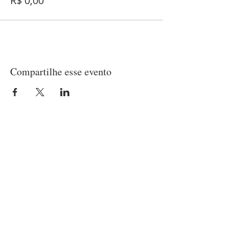
R$ 0,00
Compartilhe esse evento
LOCALIZAÇÃO
Matriz
(21) 97237-2453
Rua Belisário Pena, 420 - Penha
Rio de Janeiro/RJ - CEP
21020-010
Capela
Rua Patagônia, 45 - Penha