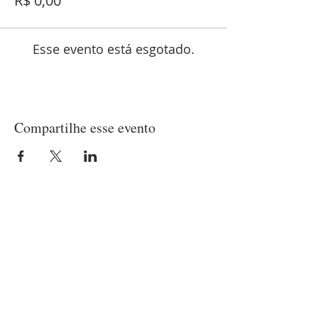
R$ 0,00
Esse evento está esgotado.
Compartilhe esse evento
LOCALIZAÇÃO
Matriz
(21) 97237-2453
Rua Belisário Pena, 420 - Penha
Rio de Janeiro/RJ - CEP
21020-010