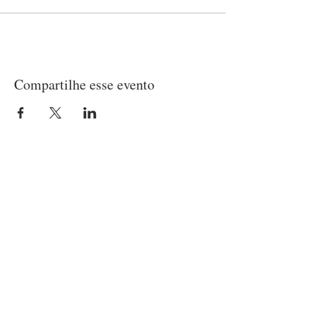
Compartilhe esse evento
LOCALIZAÇÃO
Matriz
(21) 97237-2453
Rua Belisário Pena, 420 - Penha
Rio de Janeiro/RJ - CEP
21020-010
Capela
Rua Patagônia, 45 - Penha
Rio de Janeiro/R - CEP
21020-320