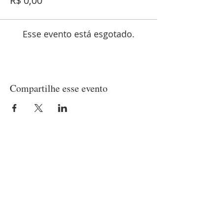
R$ 0,00
Esse evento está esgotado.
Compartilhe esse evento
LOCALIZAÇÃO
Matriz
(21) 97237-2453
Rua Belisário Pena, 420 - Penha
Rio de Janeiro/RJ - CEP
21020-010